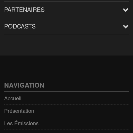
PARTENAIRES
PODCASTS
Arts
BD/Livres
Bien être/Santé
Culture/Loisirs
NAVIGATION
Electro/Transe
Accueil
Paranormal
Présentation
Pop/Rock
Les Émissions
Rap