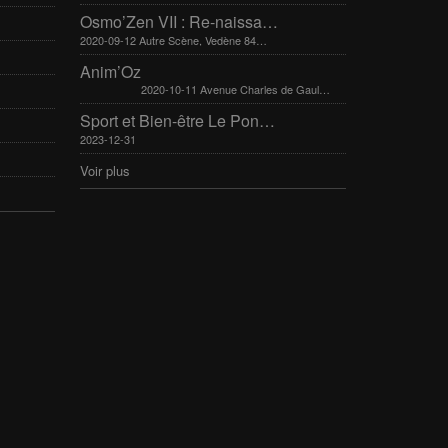
Osmo’Zen VII : Re-naissance
2020-09-12 Autre Scène, Vedène 84270
Anim’Oz
2020-10-11 Avenue Charles de Gaulle 30400 Villeneuve-Lès-Avignon
Sport et Bien-être Le Pontet 16-17 mars 2024
2023-12-31
Voir plus