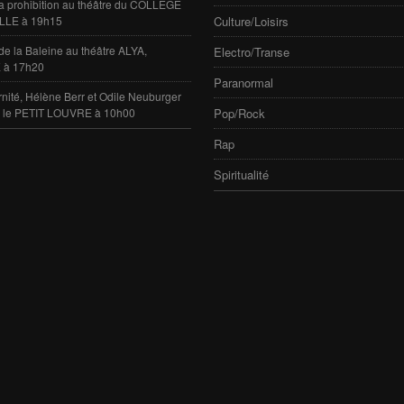
 la prohibition au théâtre du COLLÈGE
LLE à 19h15
Culture/Loisirs
de la Baleine au théâtre ALYA,
Electro/Transe
 à 17h20
Paranormal
rnité, Hélène Berr et Odile Neuburger
e le PETIT LOUVRE à 10h00
Pop/Rock
Rap
Spiritualité