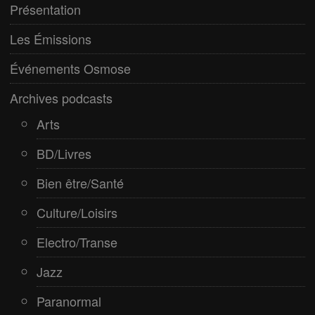
Electro/Transe
Présentation
Paranormal
Les Émissions
Pop/Rock
Événements Osmose
Rap
Archives podcasts
Spiritualité
Arts
BD/Livres
Bien être/Santé
Culture/Loisirs
Electro/Transe
Jazz
Paranormal