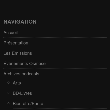
BD/Livres
Bien être/Santé
NAVIGATION
Culture/Loisirs
Accueil
Electro/Transe
Présentation
Paranormal
Les Émissions
Pop/Rock
Événements Osmose
Rap
Archives podcasts
Spiritualité
Arts
BD/Livres
Bien être/Santé