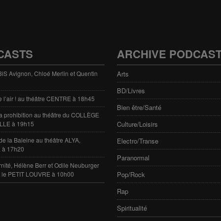
CASTS
ARCHIVE PODCAS
 3iS Avignon, Chloé Merlin et Quentin
Arts
BD/Livres
e l’air ! au théâtre CENTRE à 18h45
Bien être/Santé
 la prohibition au théâtre du COLLÈGE
LLE à 19h15
Culture/Loisirs
de la Baleine au théâtre ALYA,
Electro/Transe
 à 17h20
Paranormal
rnité, Hélène Berr et Odile Neuburger
e le PETIT LOUVRE à 10h00
Pop/Rock
Rap
Spiritualité