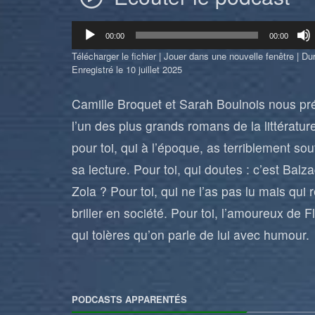
Lecteur
00:00
00:00
audio
Télécharger le fichier
|
Jouer dans une nouvelle fenêtre
|
Dur
Enregistré le 10 juillet 2025
Camille Broquet et Sarah Boulnois nous pr
l’un des plus grands romans de la littérature
pour toi, qui à l’époque, as terriblement souf
sa lecture. Pour toi, qui doutes : c’est Balz
Zola ? Pour toi, qui ne l’as pas lu mais qui 
briller en société. Pour toi, l’amoureux de F
qui tolères qu’on parle de lui avec humour.
PODCASTS APPARENTÉS