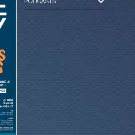
PODCASTS
Arts
BD/Livres
Bien être/Santé
Culture/Loisirs
Electro/Transe
Paranormal
Pop/Rock
Rap
Spiritualité