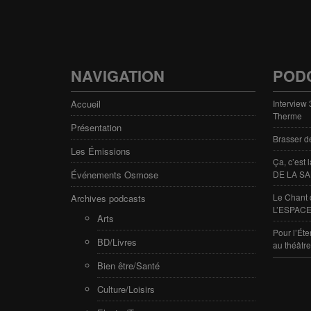
NAVIGATION
POD
Accueil
Interview
Therme
Présentation
Brasser d
Les Émissions
Ça, c’est
Événements Osmose
DE LA SA
Le Chant 
Archives podcasts
L’ESPACE
Arts
Pour l’Éte
BD/Livres
au théâtr
Bien être/Santé
Culture/Loisirs