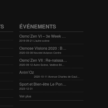
TS
ÉVÉNEMENTS
Osmo’Zen VI – 3e Week end international du bien-être
2019-09-21 L'autre scène
Osmose Visions 2020 : Bien-être et arts divinatoires
2020-03-08 Novotel Avignon Centre
Osmo’Zen VII : Re-naissance
2020-09-12 Autre Scène, Vedène 84270
Anim’Oz
2020-10-11 Avenue Charles de Gaulle 30400 Villeneuve-Lès-Avignon
Sport et Bien-être Le Pontet 16-17 mars 2024
2023-12-31
Voir plus