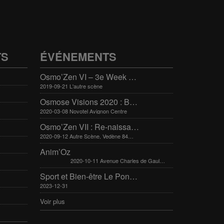
TS
ÉVÉNEMENTS
Osmo’Zen VI – 3e Week end international du bien-être
2019-09-21 L'autre scène
Osmose Visions 2020 : Bien-être et arts divinatoires
2020-03-08 Novotel Avignon Centre
Osmo’Zen VII : Re-naissance
2020-09-12 Autre Scène, Vedène 84270
Anim’Oz
2020-10-11 Avenue Charles de Gaulle 30400 Villeneuve-Lès-Avignon
Sport et Bien-être Le Pontet 16-17 mars 2024
2023-12-31
Voir plus