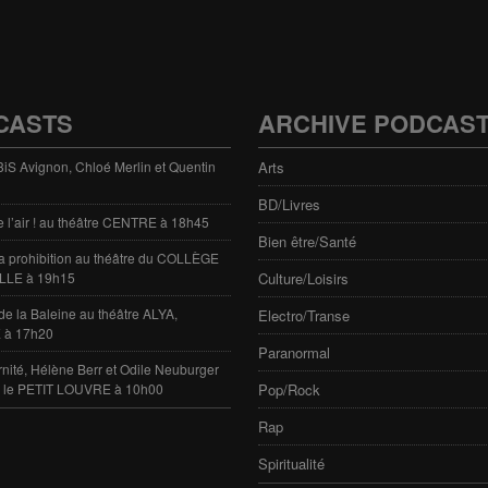
CASTS
ARCHIVE PODCAS
 3iS Avignon, Chloé Merlin et Quentin
Arts
BD/Livres
e l’air ! au théâtre CENTRE à 18h45
Bien être/Santé
 la prohibition au théâtre du COLLÈGE
LLE à 19h15
Culture/Loisirs
de la Baleine au théâtre ALYA,
Electro/Transe
 à 17h20
Paranormal
rnité, Hélène Berr et Odile Neuburger
e le PETIT LOUVRE à 10h00
Pop/Rock
Rap
Spiritualité