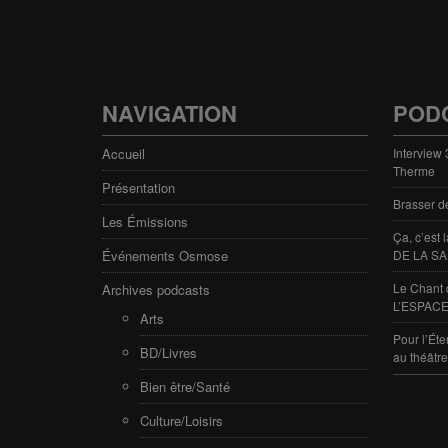
NAVIGATION
POD
Accueil
Interview
Therme
Présentation
Brasser d
Les Émissions
Ça, c’est
Événements Osmose
DE LA SA
Le Chant 
Archives podcasts
L’ESPACE
Arts
Pour l’Éte
BD/Livres
au théâtr
Bien être/Santé
Culture/Loisirs