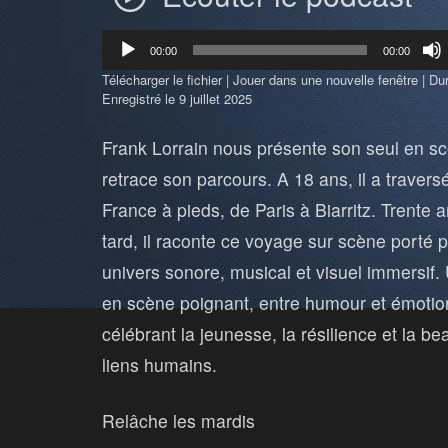
Lecteur
00:00
00:00
audio
Télécharger le fichier
|
Jouer dans une nouvelle fenêtre
|
Dur
Enregistré le 9 juillet 2025
Frank Lorrain nous présente son seul en s
retrace son parcours. A 18 ans, il a traversé
France à pieds, de Paris à Biarritz. Trente 
tard, il raconte ce voyage sur scène porté 
univers sonore, musical et visuel immersif.
en scène poignant, entre humour et émotio
célébrant la jeunesse, la résilience et la b
liens humains.
Relâche les mardis