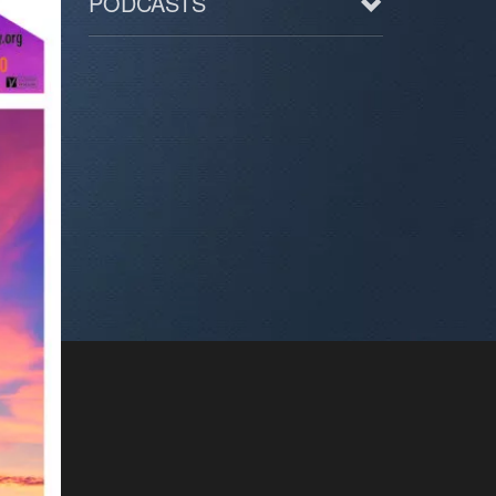
PODCASTS
Arts
BD/Livres
Bien être/Santé
Culture/Loisirs
Electro/Transe
Paranormal
Pop/Rock
Rap
Spiritualité