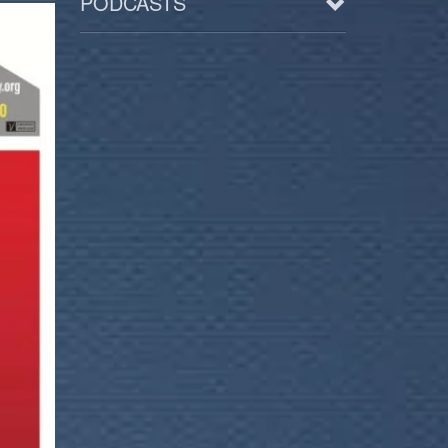
PODCASTS
Arts
BD/Livres
Bien être/Santé
Culture/Loisirs
Electro/Transe
Paranormal
Pop/Rock
Rap
Spiritualité