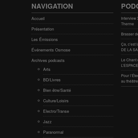
NAVIGATION
POD
Accueil
Interview
Therme
Présentation
Brasser d
Les Émissions
Ça, c’est
Événements Osmose
DE LA SA
Le Chant 
Archives podcasts
L’ESPACE
Arts
Pour l’Éte
BD/Livres
au théâtr
Bien être/Santé
Culture/Loisirs
Electro/Transe
Jazz
Paranormal