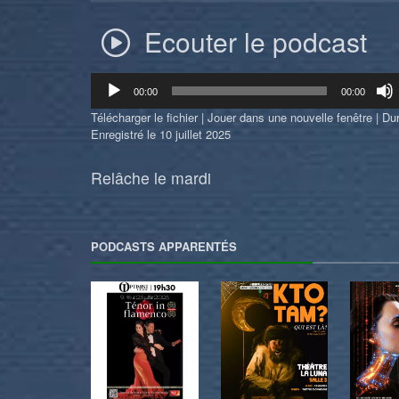
Ecouter le podcast
Lecteur
00:00
00:00
audio
Télécharger le fichier
|
Jouer dans une nouvelle fenêtre
|
Dur
Enregistré le 10 juillet 2025
Relâche le mardi
PODCASTS APPARENTÉS