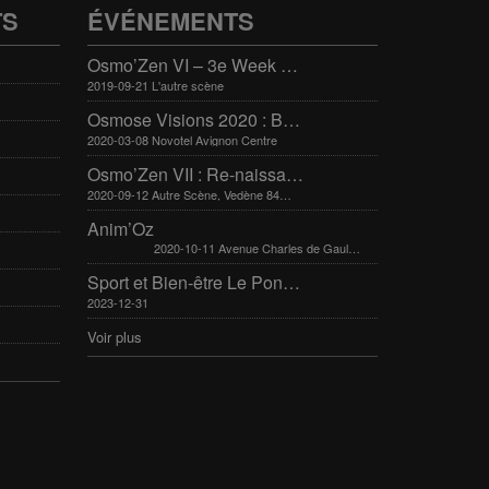
TS
ÉVÉNEMENTS
Osmo’Zen VI – 3e Week end international du bien-être
2019-09-21 L'autre scène
Osmose Visions 2020 : Bien-être et arts divinatoires
2020-03-08 Novotel Avignon Centre
Osmo’Zen VII : Re-naissance
2020-09-12 Autre Scène, Vedène 84270
Anim’Oz
2020-10-11 Avenue Charles de Gaulle 30400 Villeneuve-Lès-Avignon
Sport et Bien-être Le Pontet 16-17 mars 2024
2023-12-31
Voir plus