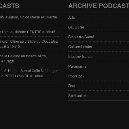
CASTS
ARCHIVE PODCAS
 3iS Avignon, Chloé Merlin et Quentin
Arts
BD/Livres
e l’air ! au théâtre CENTRE à 18h45
Bien être/Santé
 la prohibition au théâtre du COLLÈGE
LLE à 19h15
Culture/Loisirs
de la Baleine au théâtre ALYA,
Electro/Transe
 à 17h20
Paranormal
rnité, Hélène Berr et Odile Neuburger
e le PETIT LOUVRE à 10h00
Pop/Rock
Rap
Spiritualité