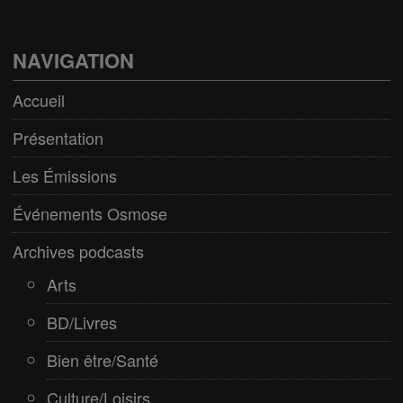
BD/Livres
Bien être/Santé
NAVIGATION
Culture/Loisirs
Accueil
Electro/Transe
Présentation
Paranormal
Les Émissions
Pop/Rock
Événements Osmose
Rap
Archives podcasts
Spiritualité
Arts
BD/Livres
Bien être/Santé
Culture/Loisirs