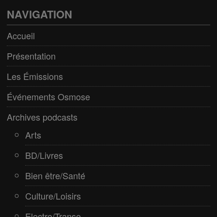
Bien être/Santé
NAVIGATION
Culture/Loisirs
Accueil
Electro/Transe
Présentation
Paranormal
Les Émissions
Pop/Rock
Événements Osmose
Rap
Archives podcasts
Spiritualité
Arts
BD/Livres
Bien être/Santé
Culture/Loisirs
Electro/Transe