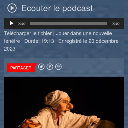
Ecouter le podcast
Lecteur
00:00
00:00
audio
Télécharger le fichier
|
Jouer dans une nouvelle
fenêtre
|
Durée: 19:13
|
Enregistré le 20 décembre
2023
PARTAGER