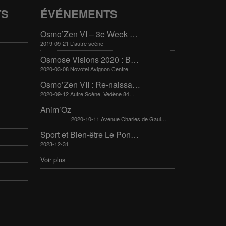
TS
ÉVÉNEMENTS
Osmo’Zen VI – 3e Week end international du bien-être
2019-09-21 L'autre scène
Osmose Visions 2020 : Bien-être et arts divinatoires
2020-03-08 Novotel Avignon Centre
Osmo’Zen VII : Re-naissance
2020-09-12 Autre Scène, Vedène 84270
Anim’Oz
2020-10-11 Avenue Charles de Gaulle 30400 Villeneuve-Lès-Avignon
Sport et Bien-être Le Pontet 16-17 mars 2024
2023-12-31
Voir plus