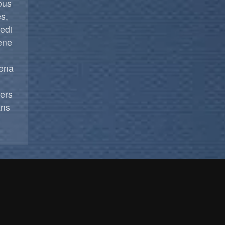
ous
s,
edi
ène
rena
.
vers
ans