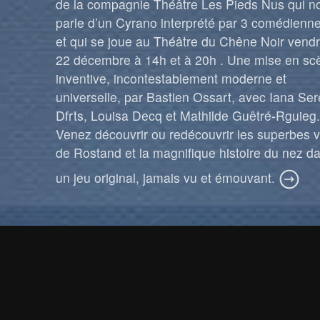
de la compagnie Théâtre Les Pieds Nus qui n
parle d’un Cyrano interprété par 3 comédienne
et qui se joue au Théâtre du Chêne Noir vendr
22 décembre à 14h et à 20h . Une mise en sc
inventive, incontestablement moderne et
universelle, par Bastien Ossart, avec Iana Se
Dfrts, Louisa Decq et Mathilde Guêtré-Rguieg
Venez découvrir ou redécouvrir les superbes 
de Rostand et la magnifique histoire du nez d
un jeu original, jamais vu et émouvant.