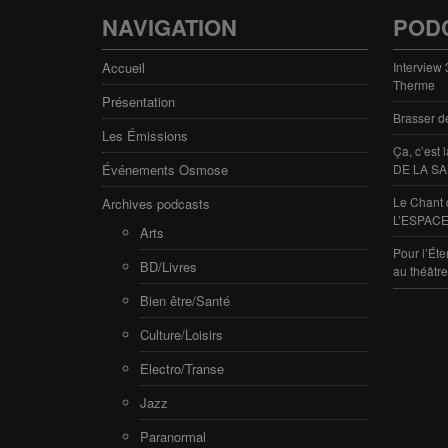
NAVIGATION
POD
Accueil
Interview
Therme
Présentation
Brasser d
Les Émissions
Ça, c’est
Événements Osmose
DE LA SA
Le Chant 
Archives podcasts
L’ESPACE
Arts
Pour l’Éte
BD/Livres
au théâtr
Bien être/Santé
Culture/Loisirs
Electro/Transe
Jazz
Paranormal