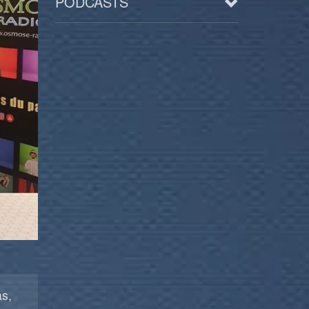
PODCASTS
Arts
BD/Livres
Bien être/Santé
Culture/Loisirs
Electro/Transe
Paranormal
Pop/Rock
Rap
Spiritualité
as,