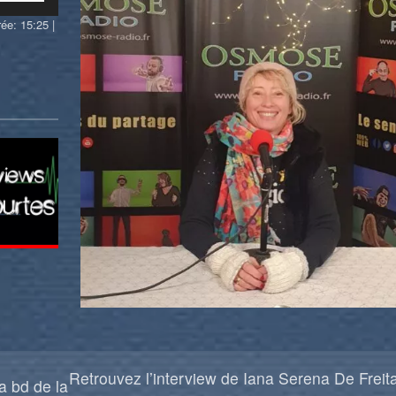
les
ée: 15:25
|
flèches
haut/bas
pour
augmenter
ou
diminuer
le
volume.
Retrouvez l’interview de Iana Serena De Freit
a bd de la