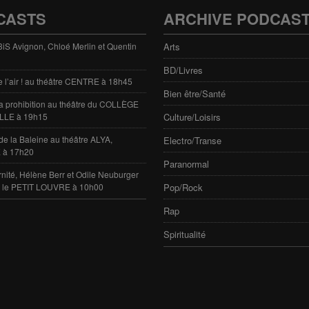
CASTS
ARCHIVE PODCAS
 3iS Avignon, Chloé Merlin et Quentin
Arts
BD/Livres
e l’air ! au théâtre CENTRE à 18h45
Bien être/Santé
 la prohibition au théâtre du COLLÈGE
LLE à 19h15
Culture/Loisirs
de la Baleine au théâtre ALYA,
Electro/Transe
 à 17h20
Paranormal
rnité, Hélène Berr et Odile Neuburger
e le PETIT LOUVRE à 10h00
Pop/Rock
Rap
Spiritualité