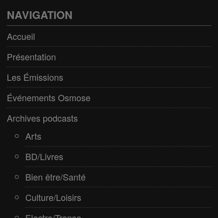
Bien être/Santé
NAVIGATION
Culture/Loisirs
Accueil
Electro/Transe
Présentation
Paranormal
Les Émissions
Pop/Rock
Événements Osmose
Rap
Archives podcasts
Spiritualité
Arts
BD/Livres
Bien être/Santé
Culture/Loisirs
Electro/Transe