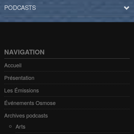
PODCASTS
Arts
BD/Livres
Bien être/Santé
NAVIGATION
Culture/Loisirs
Accueil
Electro/Transe
Présentation
Paranormal
Les Émissions
Pop/Rock
Événements Osmose
Rap
Archives podcasts
Spiritualité
Arts