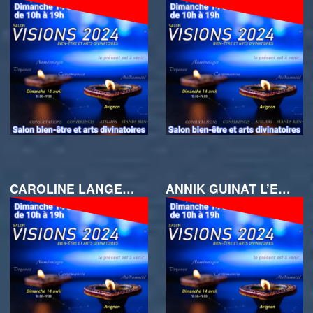
CAROLINE LANGER MÉDIUM NUMÉROLOGUE AU SALON VISIONS A LA SCIERIE
ANNIK GUINAT L’ENVOL INTÉRIEUR A LA SCIERIE VISIONS 2024 LE 14 AVRIL