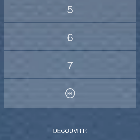
5
6
7
DÉCOUVRIR