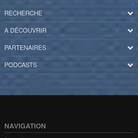
RECHERCHE
A DÉCOUVRIR
PARTENAIRES
PODCASTS
Arts
BD/Livres
Bien être/Santé
Culture/Loisirs
NAVIGATION
Electro/Transe