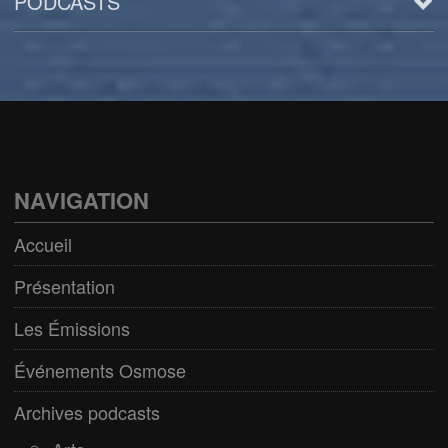
PODCASTS
Arts
BD/Livres
Bien être/Santé
Culture/Loisirs
NAVIGATION
Electro/Transe
Accueil
Paranormal
Présentation
Pop/Rock
Les Émissions
Rap
Événements Osmose
Spiritualité
Archives podcasts