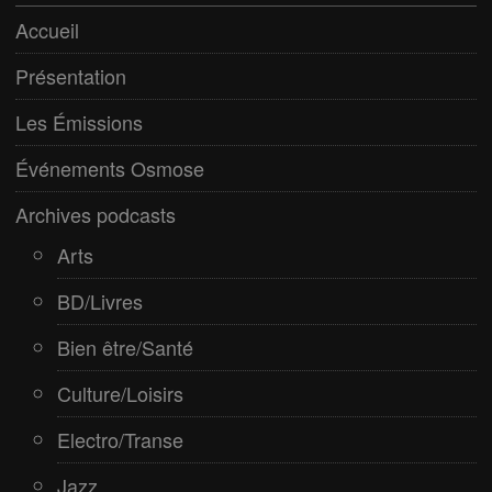
Culture/Loisirs
Accueil
Electro/Transe
Présentation
Paranormal
Les Émissions
Pop/Rock
Événements Osmose
Rap
Archives podcasts
Spiritualité
Arts
BD/Livres
Bien être/Santé
Culture/Loisirs
Electro/Transe
Jazz