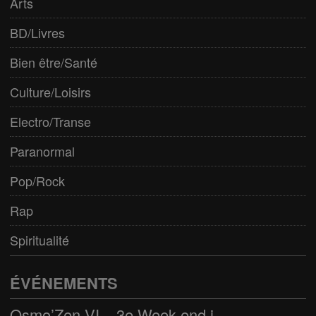
Arts
BD/Livres
Bien être/Santé
Culture/Loisirs
Electro/Transe
Paranormal
Pop/Rock
Rap
Spiritualité
ÉVÉNEMENTS
Osmo’Zen VI – 3e Week end international du bien-être