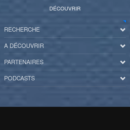
DÉCOUVRIR
RECHERCHE
A DÉCOUVRIR
PARTENAIRES
PODCASTS
Arts
BD/Livres
Bien être/Santé