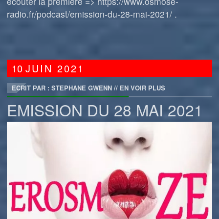
écouter la première => https://www.osmose-
radio.fr/podcast/emission-du-28-mai-2021/ .
10
JUIN
2021
ECRIT PAR : STEPHANE GWENN
//
EN VOIR PLUS
EMISSION DU 28 MAI 2021