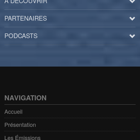
A DÉCOUVRIR
PARTENAIRES
PODCASTS
Arts
BD/Livres
Bien être/Santé
Culture/Loisirs
NAVIGATION
Electro/Transe
Accueil
Paranormal
Présentation
Pop/Rock
Les Émissions