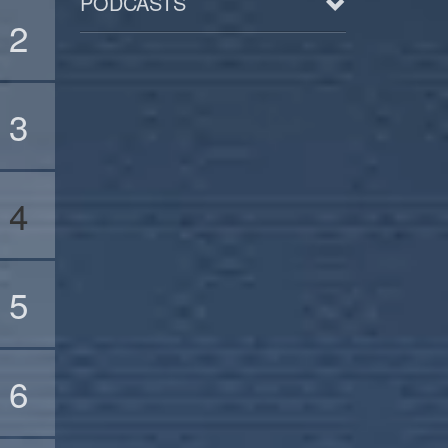
PODCASTS
2
Arts
BD/Livres
3
Bien être/Santé
Culture/Loisirs
Electro/Transe
4
Paranormal
Pop/Rock
5
Rap
Spiritualité
6