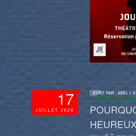
17
ECRIT PAR : ABEL
//
E
POURQUOI
JUILLET
2026
HEUREUX