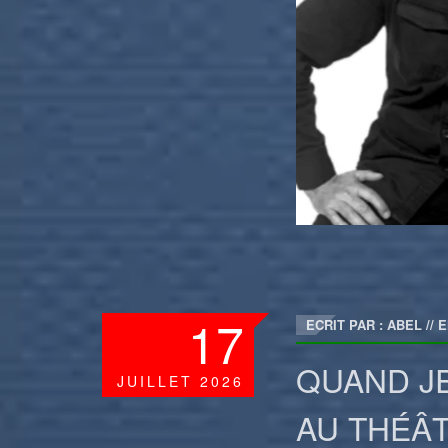
17
ECRIT PAR : ABEL
//
E
QUAND J
JUILLET
2026
AU THÉÂ