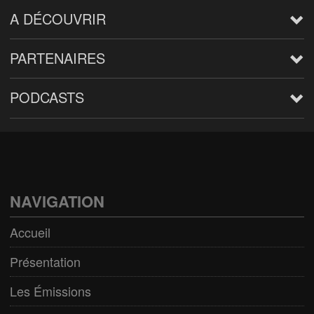
A DÉCOUVRIR
PARTENAIRES
PODCASTS
Arts
BD/Livres
Bien être/Santé
NAVIGATION
Culture/Loisirs
Accueil
Electro/Transe
Présentation
Paranormal
Les Émissions