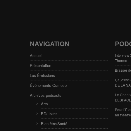
NAVIGATION
POD
Accueil
Interview
Therme
Présentation
Brasser d
Les Émissions
Ça, c’est
Événements Osmose
DE LA SA
Le Chant 
Archives podcasts
L’ESPACE
Arts
Pour l’Éte
BD/Livres
au théâtr
Bien être/Santé