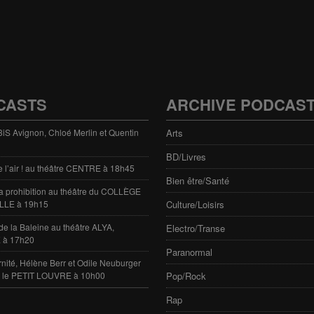
CASTS
ARCHIVE PODCAS
 3iS Avignon, Chloé Merlin et Quentin
Arts
BD/Livres
e l’air ! au théâtre CENTRE à 18h45
Bien être/Santé
 la prohibition au théâtre du COLLÈGE
LLE à 19h15
Culture/Loisirs
de la Baleine au théâtre ALYA,
Electro/Transe
 à 17h20
Paranormal
rnité, Hélène Berr et Odile Neuburger
e le PETIT LOUVRE à 10h00
Pop/Rock
Rap