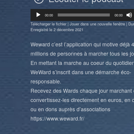
Lecteur
00:00
00:00
audio
Télécharger le fichier
|
Jouer dans une nouvelle fenêtre
|
Dur
Enregistré le 2 décembre 2021
Weward c’est l’application qui motive déjà ‍
millions de personnes à marcher tous les jo
En mettant la marche au coeur du quotidien
WeWard s’inscrit dans une démarche éco-
responsable.
Recevez des Wards chaque jour marchant 
convertissez-les directement en euros, en
ou en dons auprès d’associations
https://www.weward.fr/