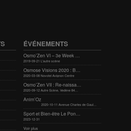
TS
ÉVÉNEMENTS
Osmo’Zen VI – 3e Week end international du bien-être
2019-09-21 L'autre scène
Osmose Visions 2020 : Bien-être et arts divinatoires
2020-03-08 Novotel Avignon Centre
Osmo’Zen VII : Re-naissance
2020-09-12 Autre Scène, Vedène 84270
Anim’Oz
2020-10-11 Avenue Charles de Gaulle 30400 Villeneuve-Lès-Avignon
Sport et Bien-être Le Pontet 16-17 mars 2024
2023-12-31
Voir plus