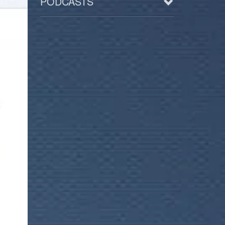
PODCASTS
Arts
BD/Livres
Bien être/Santé
Culture/Loisirs
Electro/Transe
Paranormal
Pop/Rock
Rap
Spiritualité