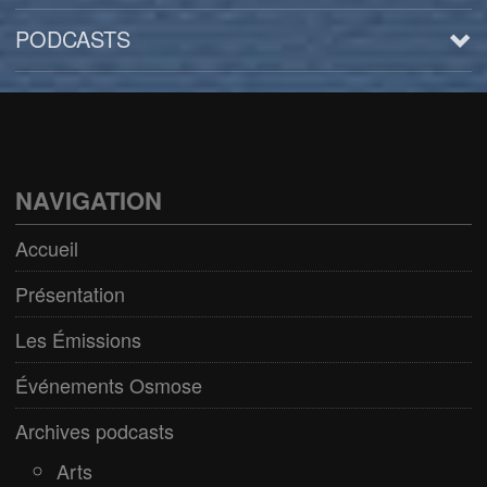
PODCASTS
Arts
BD/Livres
Bien être/Santé
NAVIGATION
Culture/Loisirs
Accueil
Electro/Transe
Présentation
Paranormal
Les Émissions
Pop/Rock
Événements Osmose
Rap
Archives podcasts
Spiritualité
Arts