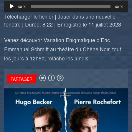
Lecteur
00:00
00:00
audio
Télécharger le fichier
|
Jouer dans une nouvelle
fenêtre
|
Durée: 8:22
|
Enregistré le 11 juillet 2023
Venez découvrir Variation Enigmatique d’Eric
Emmanuel Schmitt au théâtre du Chêne Noir, tout
les jours à 12h50, relâche les lundis
PARTAGER