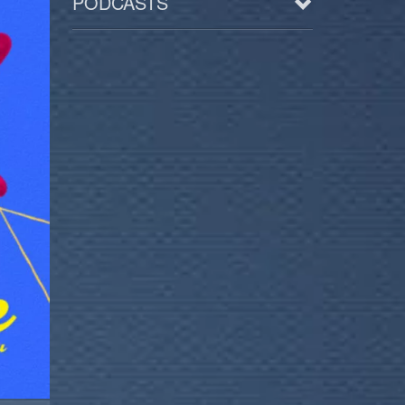
PODCASTS
Arts
BD/Livres
Bien être/Santé
Culture/Loisirs
Electro/Transe
Paranormal
Pop/Rock
Rap
Spiritualité