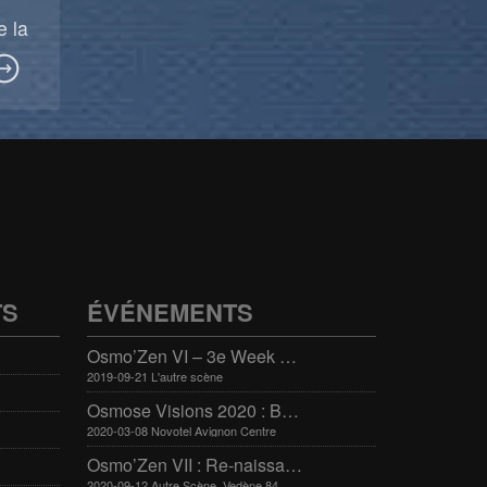
e la
TS
ÉVÉNEMENTS
Osmo’Zen VI – 3e Week end international du bien-être
2019-09-21 L'autre scène
Osmose Visions 2020 : Bien-être et arts divinatoires
2020-03-08 Novotel Avignon Centre
Osmo’Zen VII : Re-naissance
2020-09-12 Autre Scène, Vedène 84270