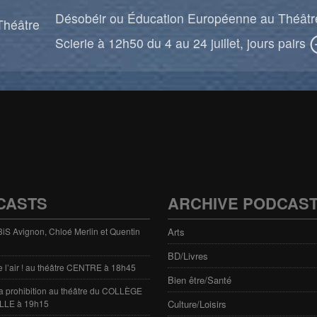
Désobéir ou Éducation Européenne au Théâtr
Théâtre
Scierie à 12h50 du 4 au 24 juillet, jours pairs
CASTS
ARCHIVE PODCAS
 3iS Avignon, Chloé Merlin et Quentin
Arts
BD/Livres
e l’air ! au théâtre CENTRE à 18h45
Bien être/Santé
 la prohibition au théâtre du COLLÈGE
LLE à 19h15
Culture/Loisirs