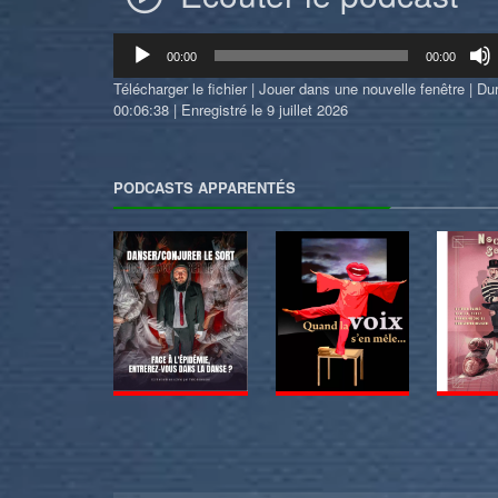
Lecteur
00:00
00:00
audio
Télécharger le fichier
|
Jouer dans une nouvelle fenêtre
|
Dur
00:06:38
|
Enregistré le 9 juillet 2026
PODCASTS APPARENTÉS