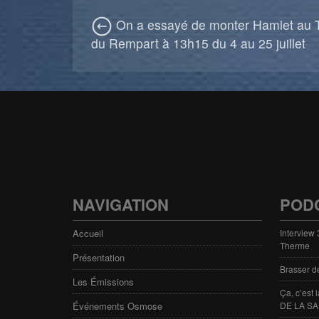
On a essayé de monter Hamlet au 
du Rempart à 13h15 du 4 au 25 juillet
NAVIGATION
POD
Accueil
Interview
Therme
Présentation
Brasser d
Les Émissions
Ça, c’est
Événements Osmose
DE LA SA