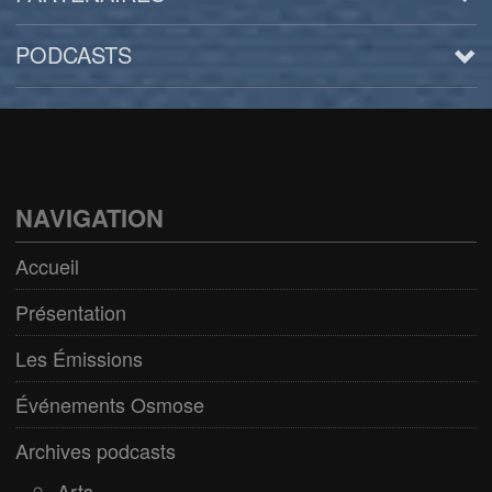
PODCASTS
Arts
BD/Livres
Bien être/Santé
NAVIGATION
Culture/Loisirs
Accueil
Electro/Transe
Présentation
Paranormal
Les Émissions
Pop/Rock
Événements Osmose
Rap
Archives podcasts
Spiritualité
Arts