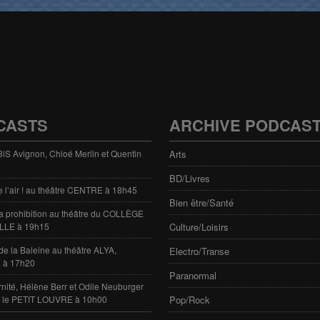
CASTS
ARCHIVE PODCAS
 3iS Avignon, Chloé Merlin et Quentin
Arts
BD/Livres
e l’air ! au théâtre CENTRE à 18h45
Bien être/Santé
 la prohibition au théâtre du COLLÈGE
LLE à 19h15
Culture/Loisirs
de la Baleine au théâtre ALYA,
Electro/Transe
 à 17h20
Paranormal
rnité, Hélène Berr et Odile Neuburger
e le PETIT LOUVRE à 10h00
Pop/Rock