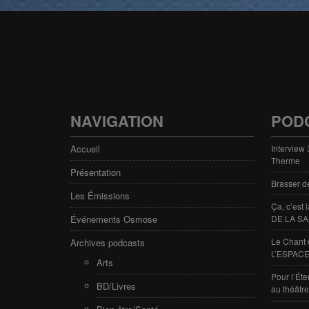
NAVIGATION
POD
Accueil
Interview
Therme
Présentation
Brasser d
Les Émissions
Ça, c’est
Événements Osmose
DE LA SA
Le Chant 
Archives podcasts
L’ESPACE
Arts
Pour l’Éte
BD/Livres
au théâtr