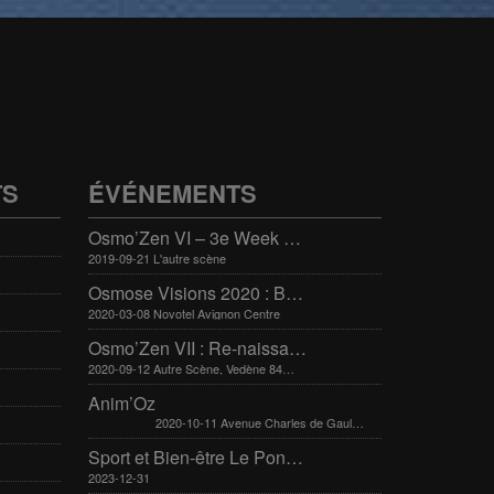
TS
ÉVÉNEMENTS
Osmo’Zen VI – 3e Week end international du bien-être
2019-09-21 L'autre scène
Osmose Visions 2020 : Bien-être et arts divinatoires
2020-03-08 Novotel Avignon Centre
Osmo’Zen VII : Re-naissance
2020-09-12 Autre Scène, Vedène 84270
Anim’Oz
2020-10-11 Avenue Charles de Gaulle 30400 Villeneuve-Lès-Avignon
Sport et Bien-être Le Pontet 16-17 mars 2024
2023-12-31