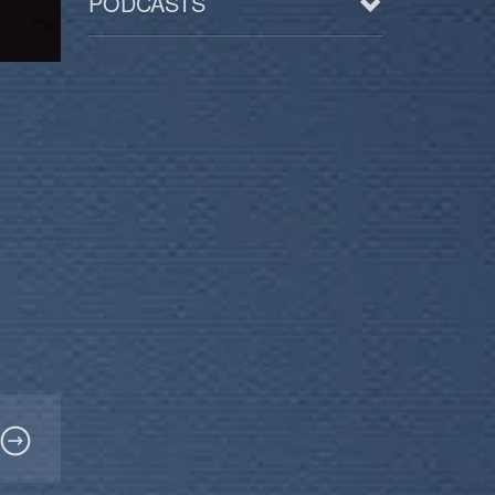
PODCASTS
Arts
BD/Livres
Bien être/Santé
Culture/Loisirs
Electro/Transe
Paranormal
Pop/Rock
Rap
Spiritualité