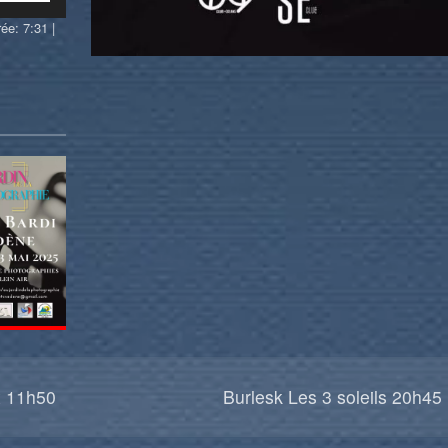
les
ée: 7:31
|
flèches
haut/bas
pour
augmenter
ou
diminuer
le
volume.
x 11h50
Burlesk Les 3 soleils 20h45