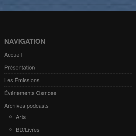
Arts
BD/Livres
Bien être/Santé
NAVIGATION
Culture/Loisirs
Accueil
Electro/Transe
Présentation
Paranormal
Les Émissions
Pop/Rock
Événements Osmose
Rap
Archives podcasts
Spiritualité
Arts
BD/Livres