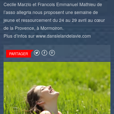
Cecile Marzio et Francois Emmanuel Mathieu de
l’asso allegria nous proposent une semaine de
jeune et ressourcement du 24 au 29 avril au cœur
de la Provence, à Mormoiron.
Plus d’infos sur
www.danslelandelavie.com
PARTAGER