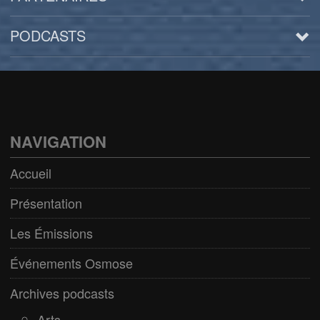
PODCASTS
Arts
BD/Livres
Bien être/Santé
NAVIGATION
Culture/Loisirs
Accueil
Electro/Transe
Présentation
Paranormal
Les Émissions
Pop/Rock
Événements Osmose
Rap
Archives podcasts
Spiritualité
Arts