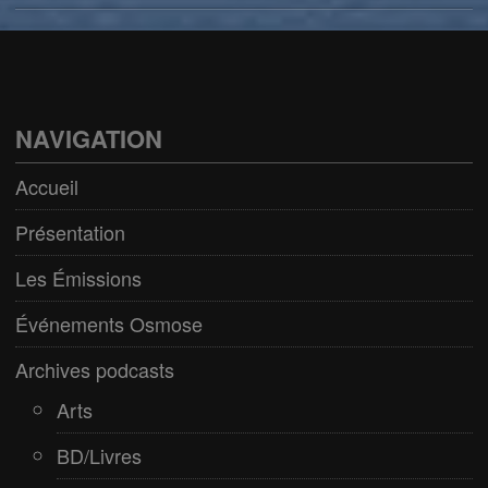
Arts
BD/Livres
Bien être/Santé
NAVIGATION
Culture/Loisirs
Accueil
Electro/Transe
Présentation
Paranormal
Les Émissions
Pop/Rock
Événements Osmose
Rap
Archives podcasts
Spiritualité
Arts
BD/Livres