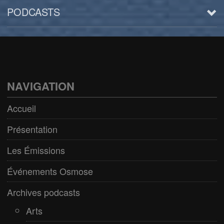
PODCASTS
Arts
BD/Livres
Bien être/Santé
NAVIGATION
Culture/Loisirs
Accueil
Electro/Transe
Présentation
Paranormal
Les Émissions
Pop/Rock
Événements Osmose
Rap
Archives podcasts
Spiritualité
Arts