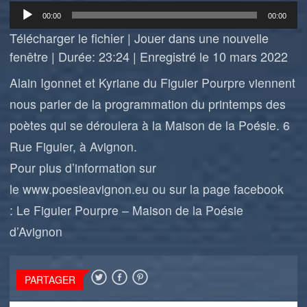
Lecteur
00:00
00:00
audio
Télécharger le fichier
|
Jouer dans une nouvelle
fenêtre
|
Durée: 23:24
|
Enregistré le 10 mars 2022
Alain Igonnet et Kyriane du Figuier Pourpre viennent
nous parler de la programmation du printemps des
poètes qui se déroulera à la Maison de la Poésie. 6
Rue Figuier, à Avignon.
Pour plus d’information sur
le
www.poesieavignon.eu
ou sur la page facebook
:
Le Figuier Pourpre – Maison de la Poésie
d’Avignon
PARTAGER