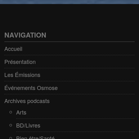
Arts
BD/Livres
Bien être/Santé
NAVIGATION
Culture/Loisirs
Accueil
Electro/Transe
Présentation
Paranormal
Les Émissions
Pop/Rock
Événements Osmose
Rap
Archives podcasts
Spiritualité
Arts
BD/Livres
Bien être/Santé