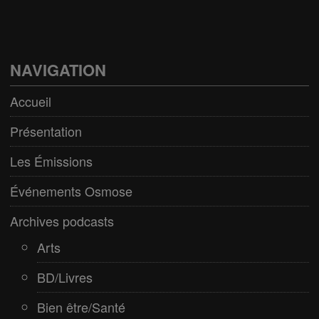
Arts
BD/Livres
Bien être/Santé
NAVIGATION
Culture/Loisirs
Accueil
Electro/Transe
Présentation
Paranormal
Les Émissions
Pop/Rock
Événements Osmose
Rap
Archives podcasts
Spiritualité
Arts
BD/Livres
Bien être/Santé