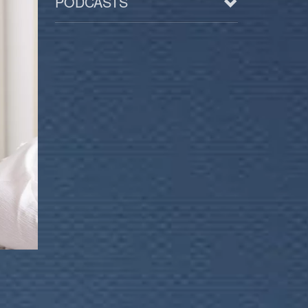
PODCASTS
Arts
BD/Livres
Bien être/Santé
Culture/Loisirs
Electro/Transe
Paranormal
Pop/Rock
Rap
Spiritualité