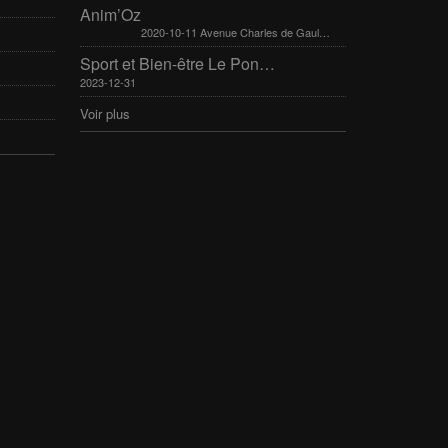
Anim’Oz
2020-10-11 Avenue Charles de Gaulle 30400 Villeneuve-Lès-Avignon
Sport et Bien-être Le Pontet 16-17 mars 2024
2023-12-31
Voir plus