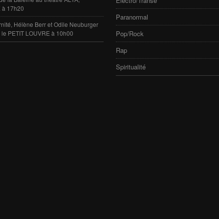
Electro/Transe
 à 17h20
Paranormal
rnité, Hélène Berr et Odile Neuburger
e le PETIT LOUVRE à 10h00
Pop/Rock
Rap
Spiritualité