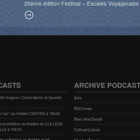
25ème édition Festival « Escales Voyageuses
CASTS
ARCHIVE PODCAS
 3iS Avignon, Chloé Merlin et Quentin
Arts
BD/Livres
e l’air ! au théâtre CENTRE à 18h45
Bien être/Santé
 la prohibition au théâtre du COLLÈGE
LLE à 19h15
Culture/Loisirs
de la Baleine au théâtre ALYA,