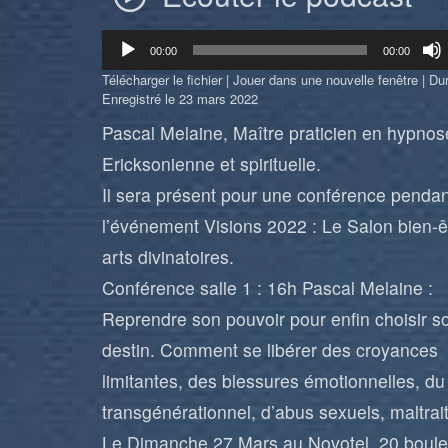
Lecteur
00:00
00:00
audio
Télécharger le fichier
|
Jouer dans une nouvelle fenêtre
|
Dur
Enregistré le 23 mars 2022
Pascal Melaine, Maître praticien en hypnos
Ericksonienne et spirituelle.
Il sera présent pour une conférence pendan
l’événement Visions 2022 : Le Salon bien-ê
arts divinatoires.
Conférence salle 1 : 16h Pascal Melaine :
Reprendre son pouvoir pour enfin choisir s
destin. Comment se libérer des croyances
limitantes, des blessures émotionnelles, du
transgénérationnel, d’abus sexuels, maltra
Le Dimanche 27 Mars au Novotel, 20 boul