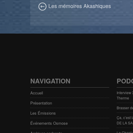
Les mémoires Akashiques
NAVIGATION
POD
Accueil
Interview
Therme
Présentation
Brasser d
Les Émissions
Ça, c’est
Événements Osmose
DE LA SA
Le Chant 