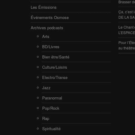
Brasser d
Les Émissions
Ça, c’est
Événements Osmose
DE LA SA
Le Chant 
Archives podcasts
L’ESPACE
Arts
Pour l’Éte
BD/Livres
au théâtr
Bien être/Santé
Culture/Loisirs
Electro/Transe
Jazz
Paranormal
Pop/Rock
Rap
Spiritualité