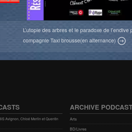
L’utopie des arbres et le paradoxe de l’endive 
compagnie Taxi brousse(en alternance)
CASTS
ARCHIVE PODCAS
 3iS Avignon, Chloé Merlin et Quentin
Arts
BD/Livres