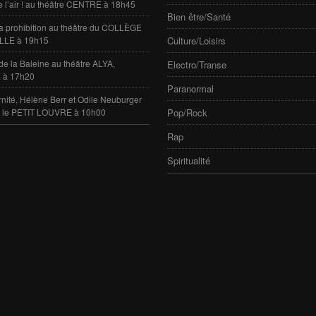
e l’air ! au théâtre CENTRE à 18h45
Bien être/Santé
 la prohibition au théâtre du COLLÈGE
LLE à 19h15
Culture/Loisirs
de la Baleine au théâtre ALYA,
Electro/Transe
 à 17h20
Paranormal
rnité, Hélène Berr et Odile Neuburger
e le PETIT LOUVRE à 10h00
Pop/Rock
Rap
Spiritualité