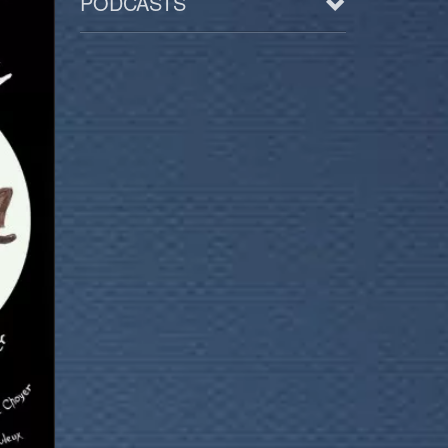
PODCASTS
Arts
BD/Livres
Bien être/Santé
Culture/Loisirs
Electro/Transe
Paranormal
Pop/Rock
Rap
Spiritualité