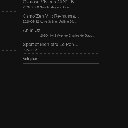
Osmose Visions 2020 : Bien-être et arts divinatoires
2020-03-08 Novotel Avignon Centre
Osmo’Zen VII : Re-naissance
2020-09-12 Autre Scène, Vedène 84270
Anim’Oz
2020-10-11 Avenue Charles de Gaulle 30400 Villeneuve-Lès-Avignon
Sport et Bien-être Le Pontet 16-17 mars 2024
2023-12-31
Voir plus