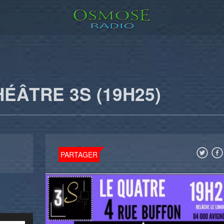
ÉÂTRE 3S (19H25)
PARTAGER
Utilisez