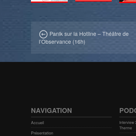
Panik sur la Hotline – Théâtre de
l’Observance (16h)
NAVIGATION
POD
Accueil
Interview
Therme
Présentation