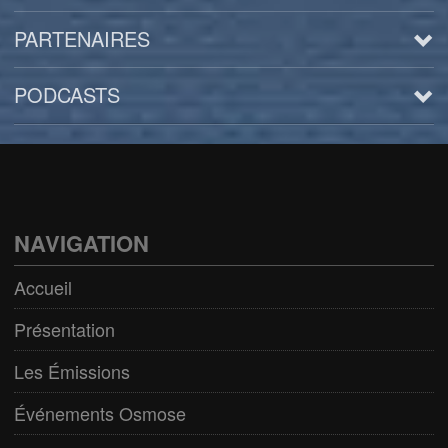
PARTENAIRES
PODCASTS
Arts
BD/Livres
Bien être/Santé
NAVIGATION
Culture/Loisirs
Accueil
Electro/Transe
Présentation
Paranormal
Les Émissions
Pop/Rock
Événements Osmose
Rap