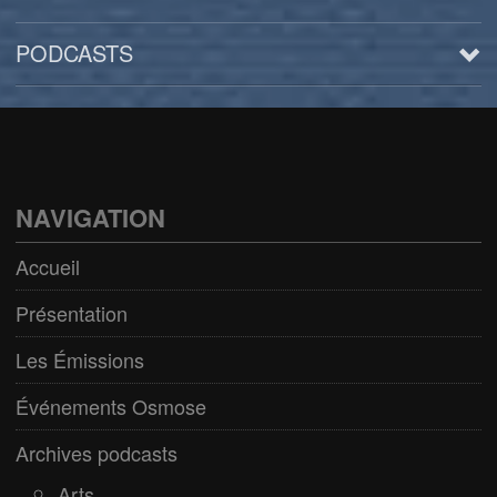
PODCASTS
Arts
BD/Livres
Bien être/Santé
NAVIGATION
Culture/Loisirs
Accueil
Electro/Transe
Présentation
Paranormal
Les Émissions
Pop/Rock
Événements Osmose
Rap
Archives podcasts
Spiritualité
Arts