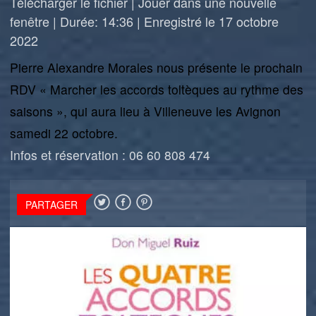
Télécharger le fichier
|
Jouer dans une nouvelle
fenêtre
|
Durée: 14:36
|
Enregistré le 17 octobre
2022
Pierre Alexandre Morales nous présente le prochain
RDV « Marcher les accords toltèques au rythme des
saisons », qui aura lieu à Villeneuve les Avignon
samedi 22 octobre.
Infos et réservation : 06 60 808 474
PARTAGER