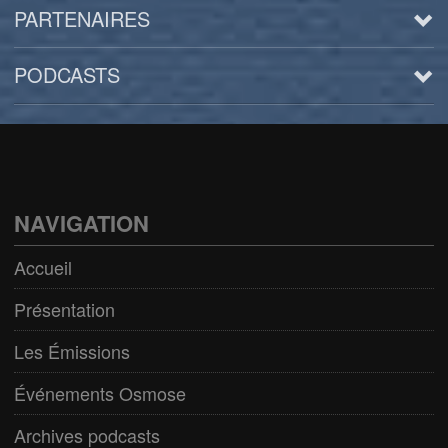
PARTENAIRES
PODCASTS
Arts
BD/Livres
Bien être/Santé
NAVIGATION
Culture/Loisirs
Accueil
Electro/Transe
Présentation
Paranormal
Les Émissions
Pop/Rock
Événements Osmose
Rap
Archives podcasts