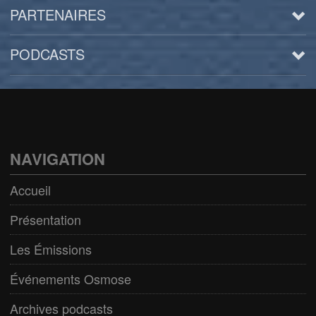
PARTENAIRES
PODCASTS
Arts
BD/Livres
Bien être/Santé
NAVIGATION
Culture/Loisirs
Accueil
Electro/Transe
Présentation
Paranormal
Les Émissions
Pop/Rock
Événements Osmose
Rap
Archives podcasts