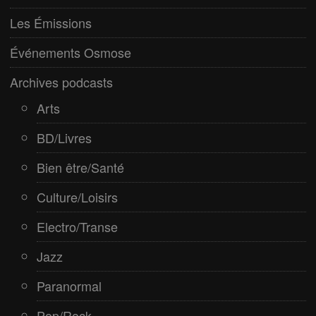
Paranormal
Les Émissions
Pop/Rock
Événements Osmose
Rap
Archives podcasts
Spiritualité
Arts
BD/Livres
Bien être/Santé
Culture/Loisirs
Electro/Transe
Jazz
Paranormal
Pop/Rock