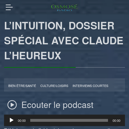
L’INTUITION, DOSSIER
SPÉCIAL AVEC CLAUDE
L’HEUREUX
BIEN ÊTRE/SANTÉ
CULTURE/LOISIRS
INTERVIEWS COURTES
Ecouter le podcast
Lecteur
00:00
00:00
audio