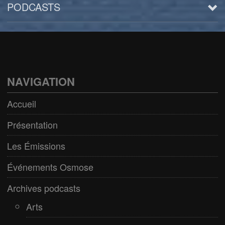
PODCASTS
Arts
BD/Livres
Bien être/Santé
NAVIGATION
Culture/Loisirs
Accueil
Electro/Transe
Présentation
Paranormal
Les Émissions
Pop/Rock
Événements Osmose
Rap
Archives podcasts
Spiritualité
Arts