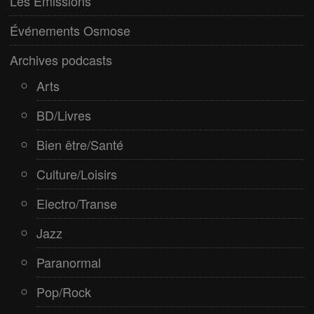
Les Émissions
Pop/Rock
Événements Osmose
Rap
Archives podcasts
Spiritualité
Arts
BD/Livres
Bien être/Santé
Culture/Loisirs
Electro/Transe
Jazz
Paranormal
Pop/Rock