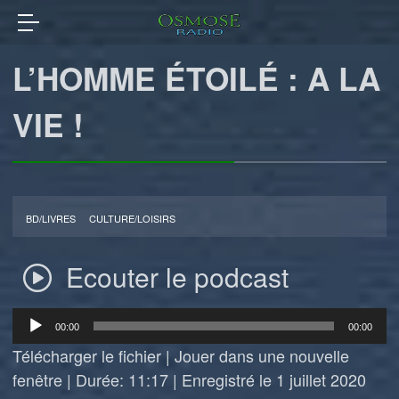
L’HOMME ÉTOILÉ : A LA
VIE !
BD/LIVRES
CULTURE/LOISIRS
Ecouter le podcast
Lecteur
00:00
00:00
audio
Télécharger le fichier
|
Jouer dans une nouvelle
fenêtre
|
Durée: 11:17
|
Enregistré le 1 juillet 2020