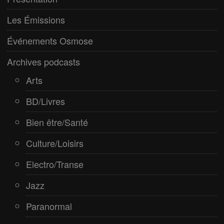
Paranormal
Les Émissions
Pop/Rock
Événements Osmose
Rap
Archives podcasts
Spiritualité
Arts
BD/Livres
Bien être/Santé
Culture/Loisirs
Electro/Transe
Jazz
Paranormal