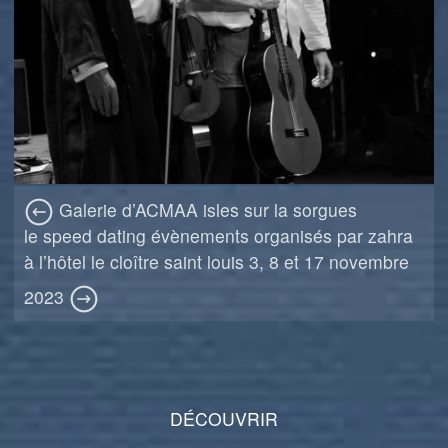
Galerie d’ACMAA isles sur la sorgues
le speed dating évènements organisés par zahra
à l’hôtel le cloître saint louis 3, 8 et 17 novembre
2023
DÉCOUVRIR