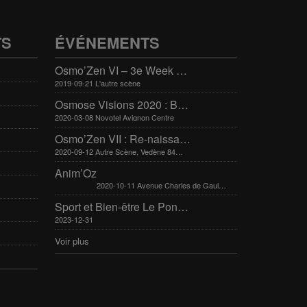
TS
ÉVÉNEMENTS
Osmo’Zen VI – 3e Week end international du bien-être
2019-09-21 L'autre scène
Osmose Visions 2020 : Bien-être et arts divinatoires
2020-03-08 Novotel Avignon Centre
Osmo’Zen VII : Re-naissance
2020-09-12 Autre Scène, Vedène 84270
Anim’Oz
2020-10-11 Avenue Charles de Gaulle 30400 Villeneuve-Lès-Avignon
Sport et Bien-être Le Pontet 16-17 mars 2024
2023-12-31
Voir plus