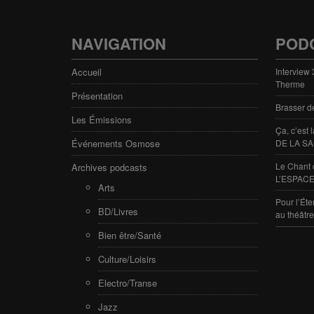
NAVIGATION
POD
Accueil
Interview
Therme
Présentation
Brasser d
Les Émissions
Ça, c’est
Événements Osmose
DE LA SA
Le Chant 
Archives podcasts
L’ESPACE
Arts
Pour l’Éte
BD/Livres
au théâtr
Bien être/Santé
Culture/Loisirs
Electro/Transe
Jazz