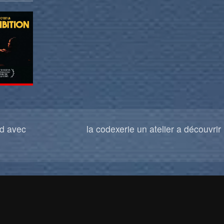
nd avec
la codexerie un atelier a découvrir