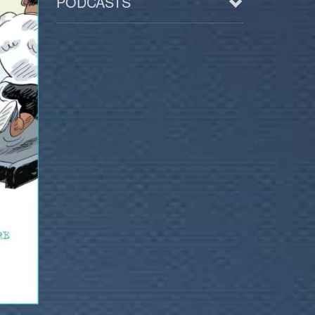
PODCASTS
Arts
BD/Livres
Bien être/Santé
Culture/Loisirs
Electro/Transe
Paranormal
Pop/Rock
Rap
Spiritualité