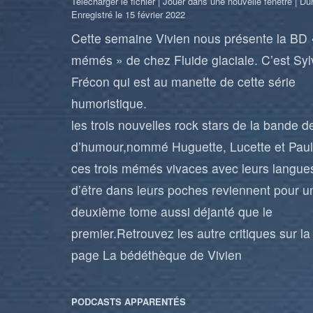
Télécharger le fichier
|
Jouer dans une nouvelle fenêtre
|
Dur
Enregistré le 15 février 2022
Cette semaine Vivien nous présente la BD 
mémés » de chez Fluide glaciale. C’est Syl
Frécon qui est au manette de cette série
humoristique.
les trois nouvelles rock stars de la bande 
d’humour,nommé Huguette, Lucette et Paul
ces trois mémés vivaces avec leurs langues
d’être dans leurs poches reviennent pour u
deuxième tome aussi déjanté que le
premier.Retrouvez les autre critiques sur la
page
La bédéthèque de Vivien
PODCASTS APPARENTÉS