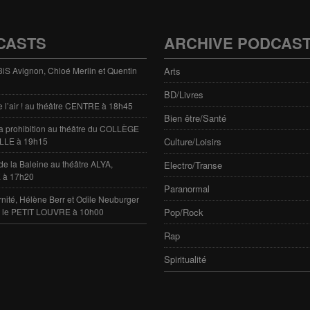
CASTS
ARCHIVE PODCAS
 3iS Avignon, Chloé Merlin et Quentin
Arts
BD/Livres
e l’air ! au théâtre CENTRE à 18h45
Bien être/Santé
 la prohibition au théâtre du COLLÈGE
LLE à 19h15
Culture/Loisirs
de la Baleine au théâtre ALYA,
Electro/Transe
 à 17h20
Paranormal
rnité, Hélène Berr et Odile Neuburger
e le PETIT LOUVRE à 10h00
Pop/Rock
Rap
Spiritualité