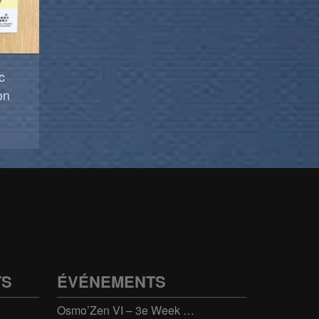
c
on
TS
ÉVÉNEMENTS
Osmo’Zen VI – 3e Week end international du bien-être