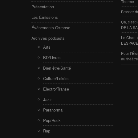
Therme
Présentation
Brasser d
Les Émissions
Ça, c’est
Événements Osmose
DE LA SA
Le Chant 
Archives podcasts
L’ESPACE
Arts
Pour l’Éte
BD/Livres
au théâtr
Bien être/Santé
Culture/Loisirs
Electro/Transe
Jazz
Paranormal
Pop/Rock
Rap