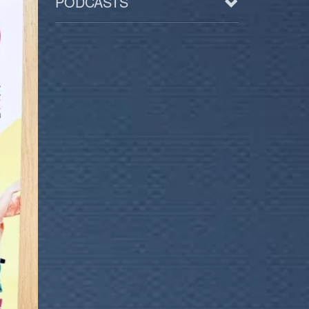
PODCASTS
Arts
BD/Livres
Bien être/Santé
Culture/Loisirs
Electro/Transe
Paranormal
Pop/Rock
Rap
Spiritualité