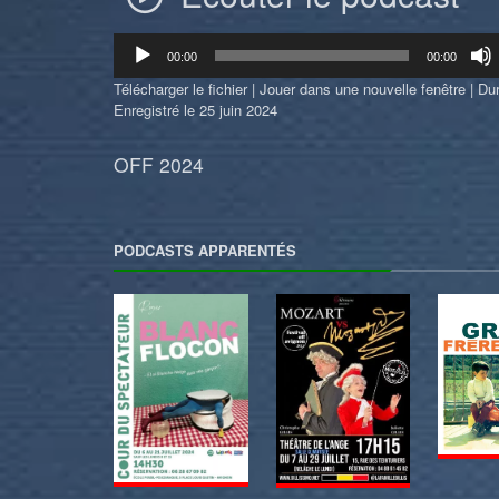
Lecteur
00:00
00:00
audio
Télécharger le fichier
|
Jouer dans une nouvelle fenêtre
|
Dur
Enregistré le 25 juin 2024
OFF 2024
PODCASTS APPARENTÉS