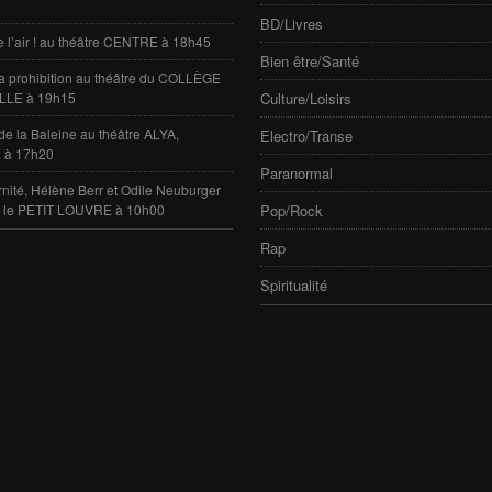
BD/Livres
e l’air ! au théâtre CENTRE à 18h45
Bien être/Santé
 la prohibition au théâtre du COLLÈGE
LLE à 19h15
Culture/Loisirs
de la Baleine au théâtre ALYA,
Electro/Transe
 à 17h20
Paranormal
rnité, Hélène Berr et Odile Neuburger
e le PETIT LOUVRE à 10h00
Pop/Rock
Rap
Spiritualité