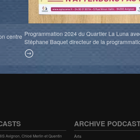
Programmation 2024 du Quartier La Luna ave
on centre
Stéphane Baquet directeur de la programmati
CASTS
ARCHIVE PODCAS
 3iS Avignon, Chloé Merlin et Quentin
Arts