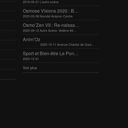
2019-09-21 L'autre scène
Osmose Visions 2020 : Bien-être et arts divinatoires
2020-03-08 Novotel Avignon Centre
Osmo’Zen VII : Re-naissance
2020-09-12 Autre Scène, Vedène 84270
Anim’Oz
2020-10-11 Avenue Charles de Gaulle 30400 Villeneuve-Lès-Avignon
Sport et Bien-être Le Pontet 16-17 mars 2024
2023-12-31
Voir plus