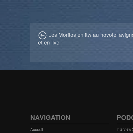
Les Moritos en itw au novotel avign
et en live
NAVIGATION
POD
Accueil
Interview