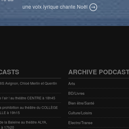
une voix lyrique chante Noël
CASTS
ARCHIVE PODCAS
 3iS Avignon, Chloé Merlin et Quentin
Arts
BD/Livres
e l’air ! au théâtre CENTRE à 18h45
Bien être/Santé
 la prohibition au théâtre du COLLÈGE
LLE à 19h15
Culture/Loisirs
de la Baleine au théâtre ALYA,
Electro/Transe
 à 17h20