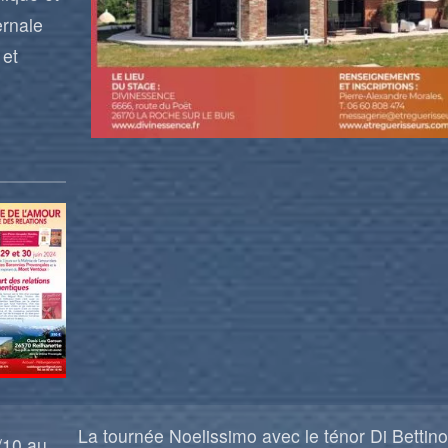
ernale
 et
La tournée Noelissimo avec le ténor Di Bettino
/10 au