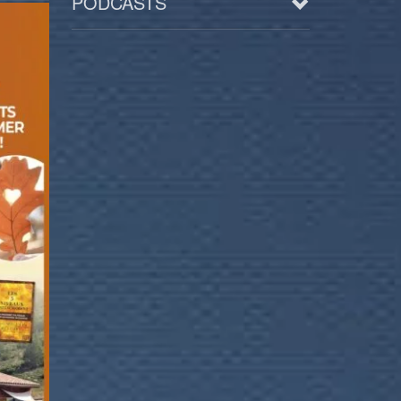
PODCASTS
Arts
BD/Livres
Bien être/Santé
Culture/Loisirs
Electro/Transe
Paranormal
Pop/Rock
Rap
Spiritualité