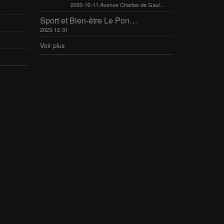
2020-10-11 Avenue Charles de Gaulle 30400 Villeneuve-Lès-Avignon
Sport et Bien-être Le Pontet 16-17 mars 2024
2023-12-31
Voir plus