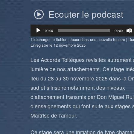
Ecouter le podcast
Lecteur
00:00
00:00
audio
Télécharger le fichier
|
Jouer dans une nouvelle fenêtre
|
Dur
Enregistré le 12 novembre 2025
Les Accords Toltèques revisités autrement 
lumière de nos attachements. Ce stage inéd
lieu du 28 au 30 novembre 2025 dans la D
sud et s’inspire notamment des niveaux
d’attachement transmis par Don Miguel Ruiz
d’enseignements qui font suite aux stages 
Maîtrise de l’amour.
Ce stage sera une initiation de type chama