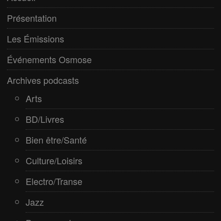
Electro/Transe
Présentation
Paranormal
Les Émissions
Pop/Rock
Événements Osmose
Rap
Archives podcasts
Spiritualité
Arts
BD/Livres
Bien être/Santé
Culture/Loisirs
Electro/Transe
Jazz