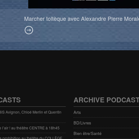
Marcher toltèque avec Alexandre Pierre Moral
CASTS
ARCHIVE PODCAS
 3iS Avignon, Chloé Merlin et Quentin
Arts
BD/Livres
e l’air ! au théâtre CENTRE à 18h45
Bien être/Santé
 la prohibition au théâtre du COLLÈGE