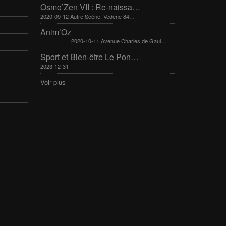
Osmo’Zen VII : Re-naissance
2020-09-12 Autre Scène, Vedène 84270
Anim’Oz
2020-10-11 Avenue Charles de Gaulle 30400 Villeneuve-Lès-Avignon
Sport et Bien-être Le Pontet 16-17 mars 2024
2023-12-31
Voir plus