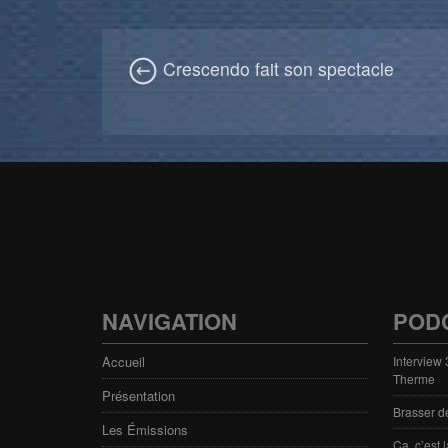
Crescendo fait son spectacle
NAVIGATION
POD
Accueil
Interview
Therme
Présentation
Brasser d
Les Émissions
Ça, c’est