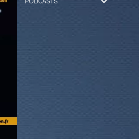
PODCASTS
Arts
BD/Livres
Bien être/Santé
Culture/Loisirs
Electro/Transe
Paranormal
Pop/Rock
Rap
Spiritualité