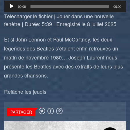
Lecteur
00:00
00:00
audio
Télécharger le fichier
|
Jouer dans une nouvelle
fenêtre
|
Durée: 5:39
|
Enregistré le 8 juillet 2025
Et si John Lennon et Paul McCartney, les deux
légendes des Beatles s’étaient enfin retrouvés un
matin de novembre 1980… Joseph Laurent nous
présente les Beatles avec des extraits de leurs plus
grandes chansons.
Relâche les jeudis
PARTAGER