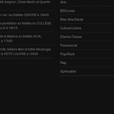
 3iS Avignon, Chloé Merlin et Quentin
Arts
BD/Livres
e l’air ! au théâtre CENTRE à 18h45
Bien être/Santé
 la prohibition au théâtre du COLLÈGE
LLE à 19h15
Culture/Loisirs
de la Baleine au théâtre ALYA,
Electro/Transe
 à 17h20
Paranormal
rnité, Hélène Berr et Odile Neuburger
e le PETIT LOUVRE à 10h00
Pop/Rock
Rap
Spiritualité