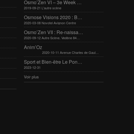
Osmo’Zen VI – 3e Week end international du bien-être
2019-09-21 L'autre scène
Osmose Visions 2020 : Bien-être et arts divinatoires
2020-03-08 Novotel Avignon Centre
Osmo’Zen VII : Re-naissance
2020-09-12 Autre Scène, Vedène 84270
Anim’Oz
2020-10-11 Avenue Charles de Gaulle 30400 Villeneuve-Lès-Avignon
Sport et Bien-être Le Pontet 16-17 mars 2024
2023-12-31
Voir plus