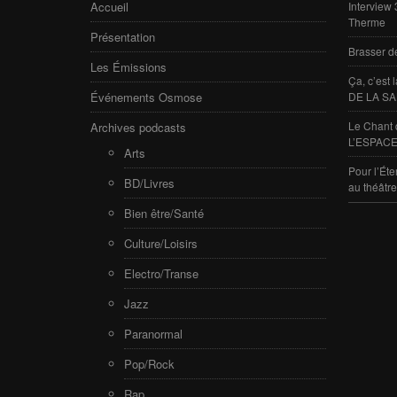
Accueil
Interview
Therme
Présentation
Brasser d
Les Émissions
Ça, c’est
Événements Osmose
DE LA SA
Le Chant 
Archives podcasts
L’ESPACE
Arts
Pour l’Éte
BD/Livres
au théâtr
Bien être/Santé
Culture/Loisirs
Electro/Transe
Jazz
Paranormal
Pop/Rock
Rap