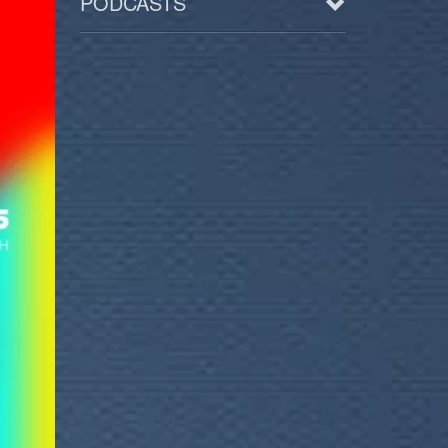
PODCASTS
Arts
BD/Livres
Bien être/Santé
Culture/Loisirs
Electro/Transe
Paranormal
Pop/Rock
Rap
Spiritualité