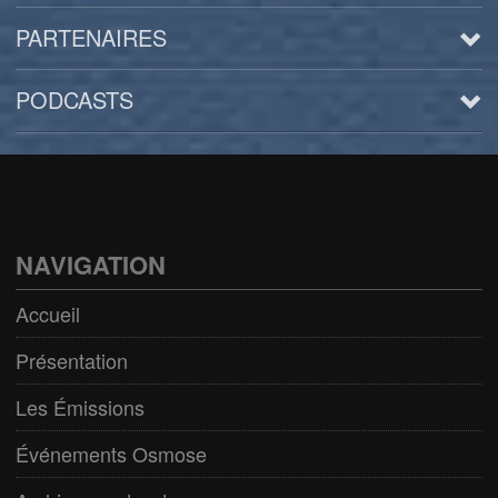
PARTENAIRES
PODCASTS
Arts
BD/Livres
Bien être/Santé
NAVIGATION
Culture/Loisirs
Accueil
Electro/Transe
Présentation
Paranormal
Les Émissions
Pop/Rock
Événements Osmose
Rap