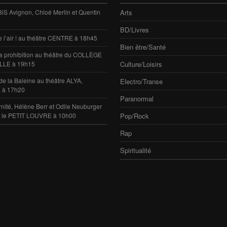
 3iS Avignon, Chloé Merlin et Quentin
Arts
BD/Livres
e l’air ! au théâtre CENTRE à 18h45
Bien être/Santé
 la prohibition au théâtre du COLLÈGE
LLE à 19h15
Culture/Loisirs
de la Baleine au théâtre ALYA,
Electro/Transe
 à 17h20
Paranormal
rnité, Hélène Berr et Odile Neuburger
e le PETIT LOUVRE à 10h00
Pop/Rock
Rap
Spiritualité