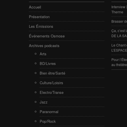
Accueil
Interview
Therme
Présentation
Brasser d
Les Émissions
Ça, c’est
Événements Osmose
DE LA SA
Le Chant 
Archives podcasts
L’ESPACE
Arts
Pour l’Éte
BD/Livres
au théâtr
Bien être/Santé
Culture/Loisirs
Electro/Transe
Jazz
Paranormal
Pop/Rock