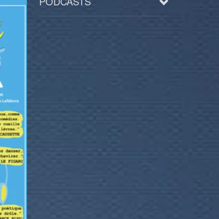
PODCASTS
Arts
BD/Livres
Bien être/Santé
Culture/Loisirs
Electro/Transe
Paranormal
Pop/Rock
Rap
Spiritualité