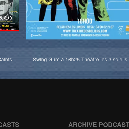
aints
Swing Gum à 16h25 Théâtre les 3 soleils
CASTS
ARCHIVE PODCAS