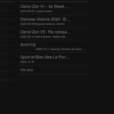
Osmo’Zen VI – 3e Week end international du bien-être
2019-09-21 L'autre scène
Osmose Visions 2020 : Bien-être et arts divinatoires
2020-03-08 Novotel Avignon Centre
Osmo’Zen VII : Re-naissance
2020-09-12 Autre Scène, Vedène 84270
Anim’Oz
2020-10-11 Avenue Charles de Gaulle 30400 Villeneuve-Lès-Avignon
Sport et Bien-être Le Pontet 16-17 mars 2024
2023-12-31
Voir plus