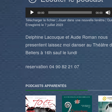
Lecteur
00:00
00:00
audio
Télécharger le fichier
|
Jouer dans une nouvelle fenêtre
|
Dur
Enregistré le 7 juillet 2023
Delphine Lacouque et Aude Roman nous
presentent laissez moi danser au Théâtre 
Beliers à 16h sauf le lundi
reservation 04 90 82 21 07
PODCASTS APPARENTÉS